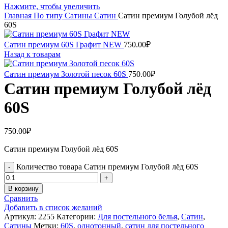
Нажмите, чтобы увеличить
Главная
По типу
Сатины
Сатин
Сатин премиум Голубой лёд
60S
Сатин премиум 60S Графит NEW
750.00
₽
Назад к товарам
Сатин премиум Золотой песок 60S
750.00
₽
Сатин премиум Голубой лёд
60S
750.00
₽
Сатин премиум Голубой лёд 60S
Количество товара Сатин премиум Голубой лёд 60S
В корзину
Сравнить
Добавить в список желаний
Артикул:
2255
Категории:
Для постельного белья
,
Сатин
,
Сатины
Метки:
60S
,
однотонный
,
сатин для постельного