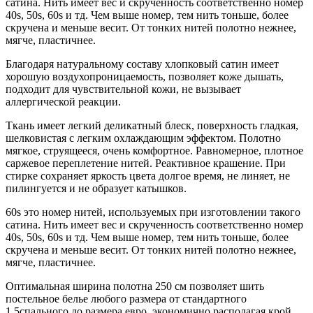
сатина. Нить имеет вес и скрученность соответственно номер
40s, 50s, 60s и тд. Чем выше номер, тем нить тоньше, более
скручена и меньше весит. От тонких нитей полотно нежнее,
мягче, пластичнее.
Благодаря натуральному составу хлопковый сатин имеет
хорошую воздухопроницаемость, позволяет коже дышать,
подходит для чувствительной кожи, не вызывает
аллергической реакции.
Ткань имеет легкий деликатный блеск, поверхность гладкая,
шелковистая с легким охлаждающим эффектом. Полотно
мягкое, струящееся, очень комфортное. Равномерное, плотное
саржевое переплетение нитей. Реактивное крашение. При
стирке сохраняет яркость цвета долгое время, не линяет, не
пилингуется и не образует катышков.
60s это номер нитей, используемых при изготовлении такого
сатина. Нить имеет вес и скрученность соответственно номер
40s, 50s, 60s и тд. Чем выше номер, тем нить тоньше, более
скручена и меньше весит. От тонких нитей полотно нежнее,
мягче, пластичнее.
Оптимальная ширина полотна 250 см позволяет шить
постельное белье любого размера от стандартного
1,5спального до размера евро, экономично располагая крой.