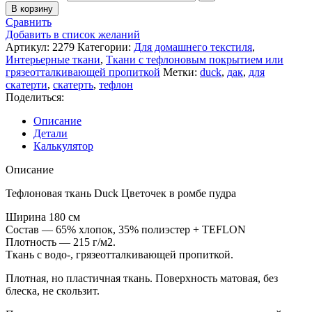
В корзину
Сравнить
Добавить в список желаний
Артикул:
2279
Категории:
Для домашнего текстиля
,
Интерьерные ткани
,
Ткани с тефлоновым покрытием или
грязеотталкивающей пропиткой
Метки:
duck
,
дак
,
для
скатерти
,
скатерть
,
тефлон
Поделиться:
Описание
Детали
Калькулятор
Описание
Тефлоновая ткань Duck Цветочек в ромбе пудра
Ширина 180 см
Состав — 65% хлопок, 35% полиэстер + TEFLON
Плотность — 215 г/м2.
Ткань с водо-, грязеотталкивающей пропиткой.
Плотная, но пластичная ткань. Поверхность матовая, без
блеска, не скользит.