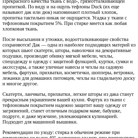
Прекрасного качества ткань с водо-, грязеотталкивающей
пропиткой. По виду и на ощупь тефлоны Duck (их еще
называют дак или дюк) напоминают плотный хлопок,
пропитка тактильно никак не ощущается. Усадка у ткани с
тефлоновым покрытием 5%. При стирке мнется как любая
хлопковая ткань.
После высыхания и утюжки, водоотталкивающие свойства
сохраняются! Дак — одна из наиболее подходящих материй из
которых шьют скатерти, шторы, наволочки на декоративные
подушки, производят обивку мягкой мебели, чехлы,
спецодежду и одежду с защитной функцией, куртки, сумки и
аксессуары, а также уличные навесы и чехлы на садовую
мебель, фартуки, прихватки, косметички, шопперы, ветровки,
лежанки для домашних питомцев, чехлы на гладильную доску
и многое другое.
Скатерти, ланчматы, прихватки, легкие шторы из дака станут
прекрасным украшением вашей кухни. Фартук из ткани с
тефлоновым покрытием надежно защитит вашу одежду от
загрязнений, станет отличным подарком маме, бабушке,
подруге, и даже мужчине, увлекающимся кулинарией.
Подходит для машинной вышивки.
Рекомендации по уходу: стирка в обычном режиме при
температуре не выше 40°, разрешено гладить при температуре