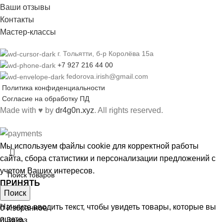
Ваши отзывы
Контакты
Мастер-классы
г. Тольятти, б-р Королёва 15а
+7 927 216 44 00
fedorova.irish@gmail.com
Политика конфиденциальности
Согласие на обработку ПД
Made with
♥
by
dr4g0n.xyz
. All rights reserved.
Мы используем файлы cookie для корректной работы
сайта, сбора статистики и персонализации предложений с
учетом Ваших интересов.
ПРИНЯТЬ
Поиск
Магазин
Начните вводить текст, чтобы увидеть товары, которые вы
0
Избранное
ищете.
0
Заказ