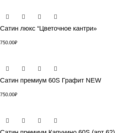
Сатин люкс “Цветочное кантри»
750.00
₽
Сатин премиум 60S Графит NEW
750.00
₽
Сатин премиум Капучино 60S (арт 62)