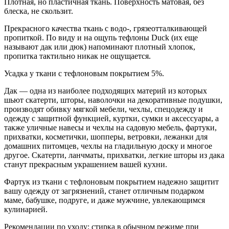
Плотная, но пластичная ткань. Поверхность матовая, без
блеска, не скользит.
Прекрасного качества ткань с водо-, грязеотталкивающей
пропиткой. По виду и на ощупь тефлоны Duck (их еще
называют дак или дюк) напоминают плотный хлопок,
пропитка тактильно никак не ощущается.
Усадка у ткани с тефлоновым покрытием 5%.
Дак — одна из наиболее подходящих материй из которых
шьют скатерти, шторы, наволочки на декоративные подушки,
производят обивку мягкой мебели, чехлы, спецодежду и
одежду с защитной функцией, куртки, сумки и аксессуары, а
также уличные навесы и чехлы на садовую мебель, фартуки,
прихватки, косметички, шопперы, ветровки, лежанки для
домашних питомцев, чехлы на гладильную доску и многое
другое. Скатерти, ланчматы, прихватки, легкие шторы из дака
станут прекрасным украшением вашей кухни.
Фартук из ткани с тефлоновым покрытием надежно защитит
вашу одежду от загрязнений, станет отличным подарком
маме, бабушке, подруге, и даже мужчине, увлекающимся
кулинарией.
Рекомендации по уходу: стирка в обычном режиме при