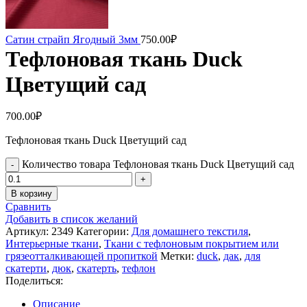
Сатин страйп Ягодный 3мм
750.00
₽
Тефлоновая ткань Duck
Цветущий сад
700.00
₽
Тефлоновая ткань Duck Цветущий сад
Количество товара Тефлоновая ткань Duck Цветущий сад
В корзину
Сравнить
Добавить в список желаний
Артикул:
2349
Категории:
Для домашнего текстиля
,
Интерьерные ткани
,
Ткани с тефлоновым покрытием или
грязеотталкивающей пропиткой
Метки:
duck
,
дак
,
для
скатерти
,
дюк
,
скатерть
,
тефлон
Поделиться:
Описание