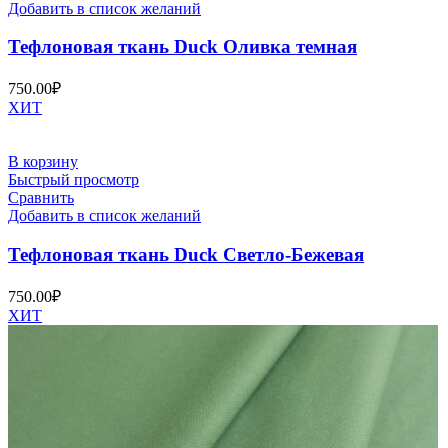
Добавить в список желаний
Тефлоновая ткань Duck Оливка темная
750.00
₽
ХИТ
В корзину
Быстрый просмотр
Сравнить
Добавить в список желаний
Тефлоновая ткань Duck Светло-Бежевая
750.00
₽
ХИТ