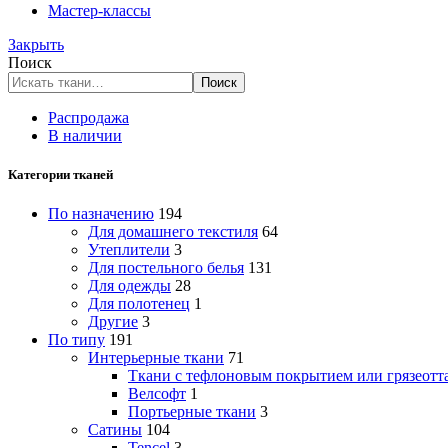
Мастер-классы
Закрыть
Поиск
Поиск
Распродажа
В наличии
Категории тканей
По назначению
194
Для домашнего текстиля
64
Утеплители
3
Для постельного белья
131
Для одежды
28
Для полотенец
1
Другие
3
По типу
191
Интерьерные ткани
71
Ткани с тефлоновым покрытием или грязеот
Велсофт
1
Портьерные ткани
3
Сатины
104
Tencel
3