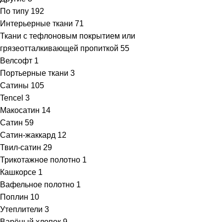
По типу
192
Интерьерные ткани
71
Ткани с тефлоновым покрытием или
грязеотталкивающей пропиткой
55
Велсофт
1
Портьерные ткани
3
Сатины
105
Tencel
3
Макосатин
14
Сатин
59
Сатин-жаккард
12
Твил-сатин
29
Трикотажное полотно
1
Кашкорсе
1
Вафельное полотно
1
Поплин
10
Утеплители
3
Варёный хлопок
9