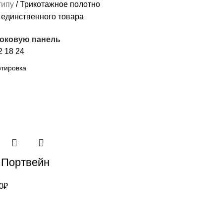
типу
Трикотажное полотно
единственного товара
боковую панель
2
18
24
 Портвейн
0
₽