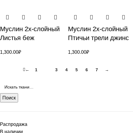
Муслин 2х-слойный
Муслин 2х-слойный
Листья беж
Птичьи трели джинс
1,300.00
₽
1,300.00
₽
←
1
2
3
4
5
6
7
→
Поиск
Распродажа
В наличии