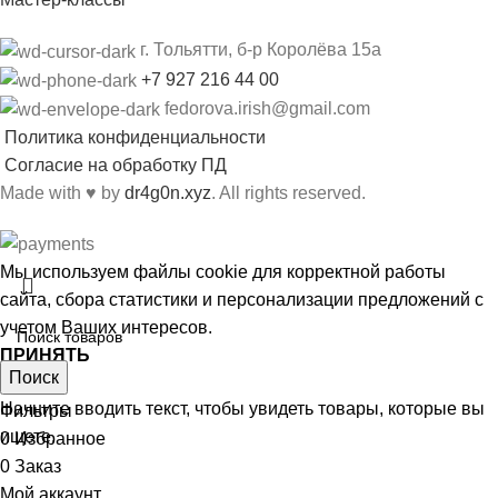
г. Тольятти, б-р Королёва 15а
+7 927 216 44 00
fedorova.irish@gmail.com
Политика конфиденциальности
Согласие на обработку ПД
Made with
♥
by
dr4g0n.xyz
. All rights reserved.
Мы используем файлы cookie для корректной работы
сайта, сбора статистики и персонализации предложений с
учетом Ваших интересов.
ПРИНЯТЬ
Поиск
Магазин
Начните вводить текст, чтобы увидеть товары, которые вы
Фильтры
ищете.
0
Избранное
0
Заказ
Мой аккаунт